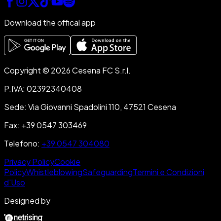
Download the offical app
Copyright © 2026 Cesena FC S.r.l.
P.IVA
:
02392340408
Sede
:
Via Giovanni Spadolini 110, 47521 Cesena
Fax
:
+39 0547 303469
Telefono
:
+39 0547 304080
Privacy Policy
Cookie
Policy
Whistleblowing
Safeguarding
Termini e Condizioni
d'Uso
Designed by