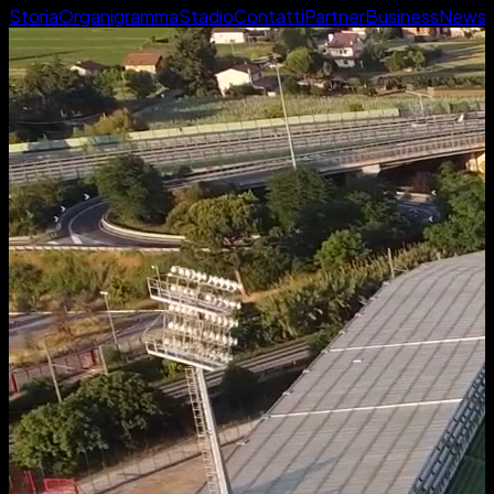
Storia
Organigramma
Stadio
Contatti
Partner
Business
News