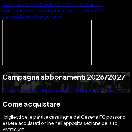
Come acquistare
Cavalluccio Gift Card
Cambio
nominativo
Accesso diversamente abili
Accrediti
stampa
Accrediti osservatori
Campagna abbonamenti 2026/2027
Informazioni sugli abbonamenti
Abbonamenti online
Come acquistare
I biglietti delle partite casalinghe del Cesena FC possono
essere acquistati online nell'apposita sezione del sito
Vivaticket.