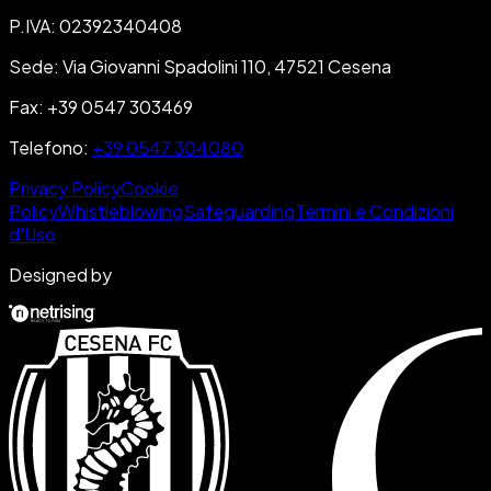
P.IVA
:
02392340408
Sede
:
Via Giovanni Spadolini 110, 47521 Cesena
Fax
:
+39 0547 303469
Telefono
:
+39 0547 304080
Privacy Policy
Cookie
Policy
Whistleblowing
Safeguarding
Termini e Condizioni
d'Uso
Designed by